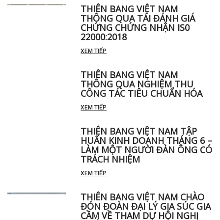
CHỨC THÀNH CÔNG HỘI NGHỊ
CHIÊU THƯƠNG THÁNG 3/2023
XEM TIẾP
THIÊN BANG VIỆT NAM
THÔNG QUA TÁI ĐÁNH GIÁ
CHỨNG CHỨNG NHẬN IS0
22000:2018
XEM TIẾP
THIÊN BANG VIỆT NAM
THÔNG QUA NGHIỆM THU
CÔNG TÁC TIÊU CHUẨN HÓA
XEM TIẾP
THIÊN BANG VIỆT NAM TẬP
HUẤN KINH DOANH THÁNG 6 –
LÀM MỘT NGƯỜI ĐÀN ÔNG CÓ
TRÁCH NHIỆM
XEM TIẾP