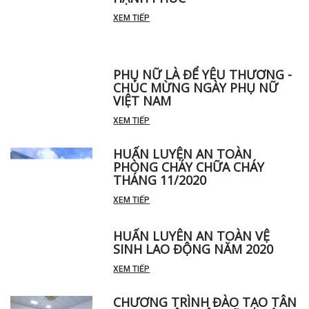
HẠNH PHÚC
XEM TIẾP
PHỤ NỮ LÀ ĐỂ YÊU THƯƠNG -
CHÚC MỪNG NGÀY PHỤ NỮ
VIỆT NAM
XEM TIẾP
HUẤN LUYỆN AN TOÀN
PHÒNG CHÁY CHỮA CHÁY
THÁNG 11/2020
XEM TIẾP
HUẤN LUYÊN AN TOÀN VỆ
SINH LAO ĐỘNG NĂM 2020
XEM TIẾP