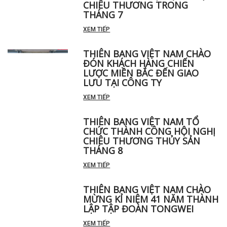
THIÊN BANG VIỆT NAM CHÀO
ĐÓN ĐOÀN ĐẠI LÝ GIA SÚC GIA
CẦM VỀ THAM DỰ HỘI NGHỊ
CHIÊU THƯƠNG TRONG
THÁNG 7
XEM TIẾP
THIÊN BANG VIỆT NAM CHÀO
ĐÓN KHÁCH HÀNG CHIẾN
LƯỢC MIỀN BẮC ĐẾN GIAO
LƯU TẠI CÔNG TY
XEM TIẾP
THIÊN BANG VIỆT NAM TỔ
CHỨC THÀNH CÔNG HỘI NGHỊ
CHIÊU THƯƠNG THỦY SẢN
THÁNG 8
XEM TIẾP