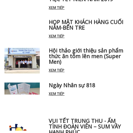
TIỆC TẾT NIÊN NĂM 2019
XEM TIẾP
HỌP MẶT KHÁCH HÀNG CUỐI
NĂM-BẾN TRE
XEM TIẾP
Hội thảo giới thiệu sản phẩm
thức ăn tôm lên men (Super
Men)
XEM TIẾP
Ngày Nhân sự 818
XEM TIẾP
VUI TẾT TRUNG THU - ẤM
TÌNH ĐOÀN VIÊN – SUM VẦY