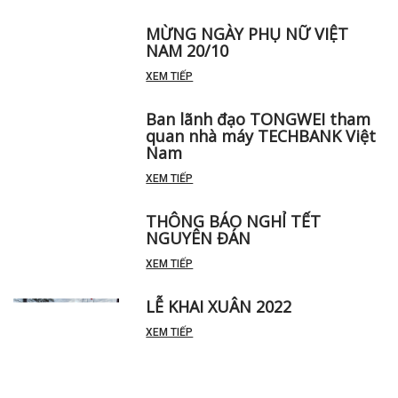
THƯ CHÚC TẾT TRUNG THU
XEM TIẾP
MỪNG NGÀY PHỤ NỮ VIỆT
NAM 20/10
XEM TIẾP
Ban lãnh đạo TONGWEI tham
quan nhà máy TECHBANK Việt
Nam
XEM TIẾP
THÔNG BÁO NGHỈ TẾT
NGUYÊN ĐÁN
XEM TIẾP
LỄ KHAI XUÂN 2022
XEM TIẾP