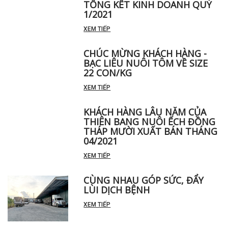
TỔNG KẾT KINH DOANH QUÝ
1/2021
XEM TIẾP
CHÚC MỪNG KHÁCH HÀNG -
BẠC LIÊU NUÔI TÔM VỀ SIZE
22 CON/KG
XEM TIẾP
KHÁCH HÀNG LÂU NĂM CỦA
THIÊN BANG NUÔI ẾCH ĐỒNG
THÁP MƯỜI XUẤT BÁN THÁNG
04/2021
XEM TIẾP
CÙNG NHAU GÓP SỨC, ĐẨY
LÙI DỊCH BỆNH
XEM TIẾP