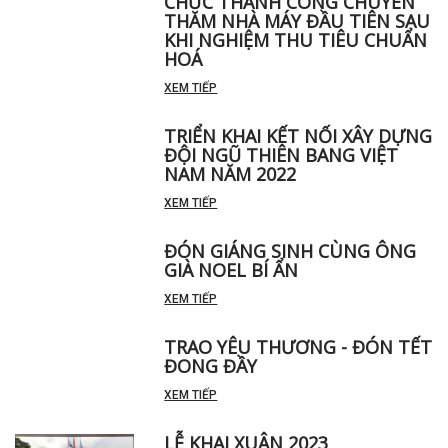
THIÊN BANG VIỆT NAM ĐÃ TỔ
CHỨC THÀNH CÔNG CHUYẾN
THĂM NHÀ MÁY ĐẦU TIÊN SAU
KHI NGHIỆM THU TIÊU CHUẨN
HOÁ
XEM TIẾP
TRIỂN KHAI KẾT NỐI XÂY DỰNG
ĐỘI NGŨ THIÊN BANG VIỆT
NAM NĂM 2022
XEM TIẾP
ĐÓN GIÁNG SINH CÙNG ÔNG
GIÀ NOEL BÍ ẨN
XEM TIẾP
TRAO YÊU THƯƠNG - ĐÓN TẾT
ĐONG ĐẦY
XEM TIẾP