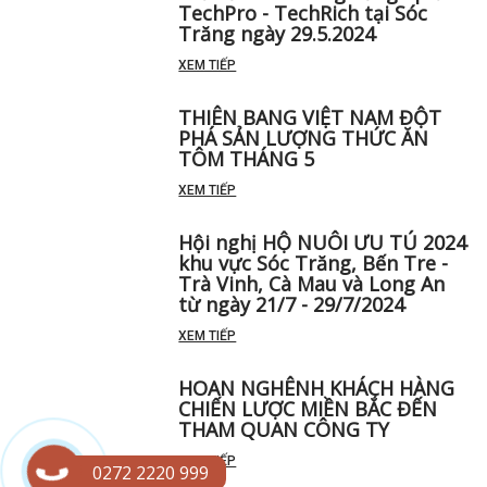
XEM TIẾP
Hội nghị khách hàng giới thiệu
thức ăn tôm công năng ép đùn
TechPro - TechRich tại Sóc
Trăng ngày 29.5.2024
XEM TIẾP
THIÊN BANG VIỆT NAM ĐỘT
PHÁ SẢN LƯỢNG THỨC ĂN
TÔM THÁNG 5 ️
XEM TIẾP
Hội nghị HỘ NUÔI ƯU TÚ 2024
khu vực Sóc Trăng, Bến Tre -
Trà Vinh, Cà Mau và Long An
từ ngày 21/7 - 29/7/2024
XEM TIẾP
0272 2220 999
HOAN NGHÊNH KHÁCH HÀNG