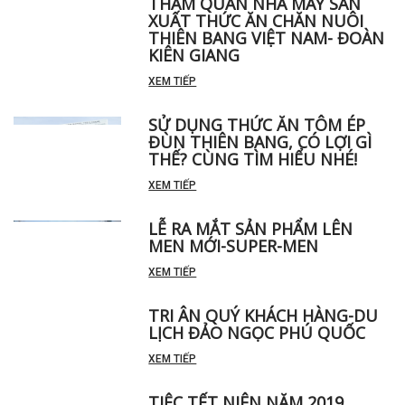
THAM QUAN NHÀ MÁY SẢN
XUẤT THỨC ĂN CHĂN NUÔI
THIÊN BANG VIỆT NAM- ĐOÀN
KIÊN GIANG
XEM TIẾP
SỬ DỤNG THỨC ĂN TÔM ÉP
ĐÙN THIÊN BANG, CÓ LỢI GÌ
THẾ? CÙNG TÌM HIỂU NHÉ!
XEM TIẾP
LỄ RA MẮT SẢN PHẨM LÊN
MEN MỚI-SUPER-MEN
XEM TIẾP
TRI ÂN QUÝ KHÁCH HÀNG-DU
LỊCH ĐẢO NGỌC PHÚ QUỐC
XEM TIẾP