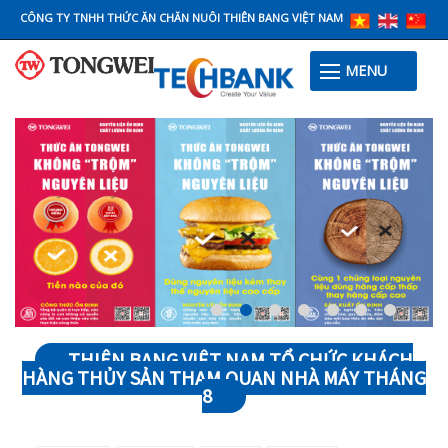
CÔNG TY TNHH THỨC ĂN CHĂN NUÔI THIÊN BANG VIỆT NAM
MENU
THIÊN BANG VIỆT NAM TỔ CHỨC KHÁCH
HÀNG THỦY SẢN THAM QUAN NHÀ MÁY THÁNG
8