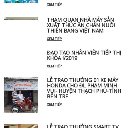
XEM TIẾP
THAM QUAN NHÀ MÁY SẢN
XUẤT THỨC ĂN CHĂN NUÔI
THIÊN BANG VIỆT NAM
XEM TIẾP
ĐẠO TẠO NHÂN VIÊN TIẾP THỊ
KHÓA I/2019
XEM TIẾP
LỄ TRAO THƯỞNG 01 XE MÁY
HONDA CHO ĐL PHẠM MINH
VUI- HUYỆN THẠCH PHÚ-TỈNH
BẾN TRE
XEM TIẾP