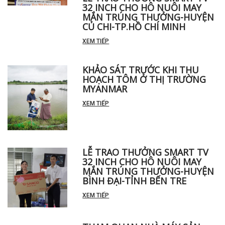
LỄ TRAO THƯỞNG SMART TV
32 INCH CHO HÔ NUÔI MAY
MẮN TRÚNG THƯỞNG-HUYỆN
CỦ CHI-TP.HỒ CHÍ MINH
XEM TIẾP
KHẢO SÁT TRƯỚC KHI THU
HOẠCH TÔM Ở THỊ TRƯỜNG
MYANMAR
XEM TIẾP
LỄ TRAO THƯỞNG SMART TV
32 INCH CHO HÔ NUÔI MAY
MẮN TRÚNG THƯỞNG-HUYỆN
BÌNH ĐẠI-TỈNH BẾN TRE
XEM TIẾP