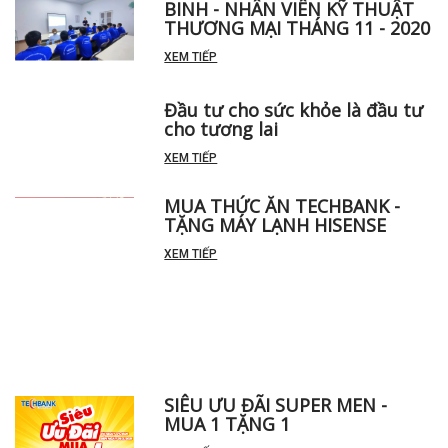
CHƯƠNG TRÌNH ĐÀO TẠO TÂN
BINH - NHÂN VIÊN KỸ THUẬT
THƯƠNG MẠI THÁNG 11 - 2020
XEM TIẾP
Đầu tư cho sức khỏe là đầu tư
cho tương lai
XEM TIẾP
MUA THỨC ĂN TECHBANK -
TẶNG MÁY LẠNH HISENSE
XEM TIẾP
SIÊU ƯU ĐÃI SUPER MEN -
MUA 1 TẶNG 1