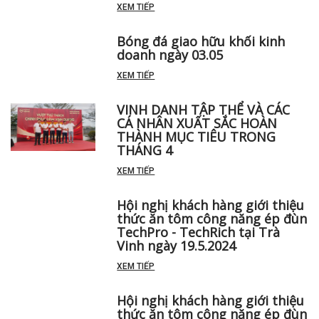
Hội nghị khách hàng giới thiệu
thức ăn chăn nuôi gia súc
TechBank tại TP Cần Thơ ngày
20.4
XEM TIẾP
Bóng đá giao hữu khối kinh
doanh ngày 03.05
XEM TIẾP
VINH DANH TẬP THỂ VÀ CÁC
CÁ NHÂN XUẤT SẮC HOÀN
THÀNH MỤC TIÊU TRONG
THÁNG 4
XEM TIẾP
Hội nghị khách hàng giới thiệu
thức ăn tôm công năng ép đùn
TechPro - TechRich tại Trà
Vinh ngày 19.5.2024