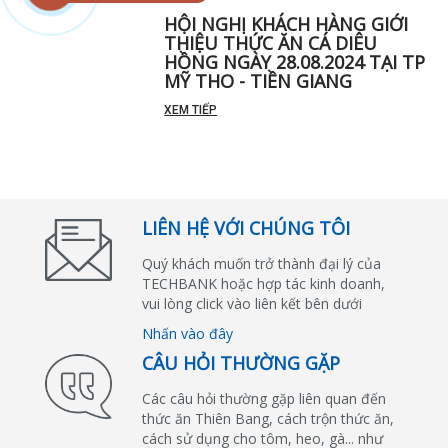
CHIẾN LƯỢC MIỀN BẮC ĐẾN
THAM QUAN CÔNG TY
XEM TIẾP
HỘI NGHỊ KHÁCH HÀNG GIỚI
THIỆU THỨC ĂN CÁ DIÊU
HỒNG NGÀY 28.08.2024 TẠI TP
MỸ THO - TIỀN GIANG
XEM TIẾP
LIÊN HỆ VỚI CHÚNG TÔI
Quý khách muốn trở thành đại lý của
TECHBANK hoặc hợp tác kinh doanh,
vui lòng click vào liên kết bên dưới
Nhấn vào đây