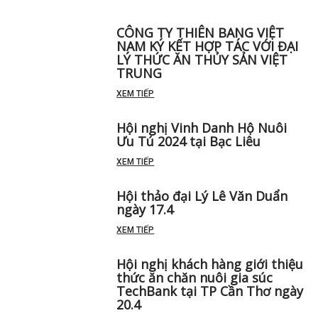
THIÊN BANG VIỆT NAM CHÀO
MỪNG KỈ NIỆM 41 NĂM THÀNH
LẬP TẬP ĐOÀN TONGWEI
XEM TIẾP
CÔNG TY THIÊN BANG VIỆT
NAM KÝ KẾT HỢP TÁC VỚI ĐẠI
LÝ THỨC ĂN THỦY SẢN VIỆT
TRUNG
XEM TIẾP
Hội nghị Vinh Danh Hộ Nuôi
Ưu Tú 2024 tại Bạc Liêu
XEM TIẾP
Hội thảo đại Lý Lê Văn Duẩn
ngày 17.4
XEM TIẾP