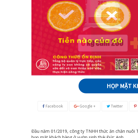
HỌP MẶT KH
Facebook
Google +
Twitter
Đầu năm 01/2019, công ty TNHH thức ăn chăn nuôi Th
họp mặt khách hàng ở vườn sinh thái Đức Anh.