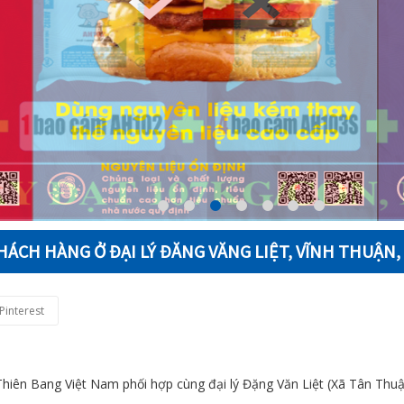
ÁCH HÀNG Ở ĐẠI LÝ ĐĂNG VĂNG LIỆT, VĨNH THUẬN,
Pinterest
iên Bang Việt Nam phối hợp cùng đại lý Đặng Văn Liệt (Xã Tân Thuận