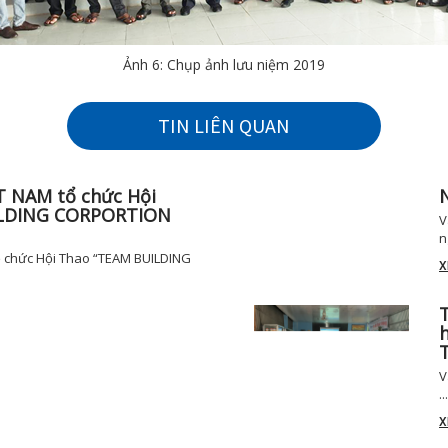
Ảnh 6: Chụp ảnh lưu niệm 2019
TIN LIÊN QUAN
T NAM tổ chức Hội
ILDING CORPORTION
V
n
 chức Hội Thao “TEAM BUILDING
X
h
V
...
X