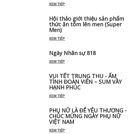
XEM TIẾP
Hội thảo giới thiệu sản phẩm
thức ăn tôm lên men (Super
Men)
XEM TIẾP
Ngày Nhân sự 818
XEM TIẾP
VUI TẾT TRUNG THU - ẤM
TÌNH ĐOÀN VIÊN – SUM VẦY
HẠNH PHÚC
XEM TIẾP
PHỤ NỮ LÀ ĐỂ YÊU THƯƠNG -
CHÚC MỪNG NGÀY PHỤ NỮ
VIỆT NAM
XEM TIẾP