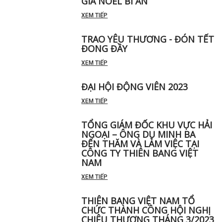
GIÀ NOEL BÍ ẨN
XEM TIẾP
TRAO YÊU THƯƠNG - ĐÓN TẾT
ĐONG ĐẦY
XEM TIẾP
ĐẠI HỘI ĐỘNG VIÊN 2023
XEM TIẾP
TỔNG GIÁM ĐỐC KHU VỰC HẢI
NGOẠI – ÔNG DỤ MINH BA
ĐẾN THĂM VÀ LÀM VIỆC TẠI
CÔNG TY THIÊN BANG VIỆT
NAM
XEM TIẾP
THIÊN BANG VIỆT NAM TỔ
CHỨC THÀNH CÔNG HỘI NGHỊ
CHIÊU THƯƠNG THÁNG 3/2023