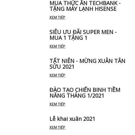
MUA THỨC ĂN TECHBANK -
TẶNG MÁY LẠNH HISENSE
XEM TIẾP
SIÊU ƯU ĐÃI SUPER MEN -
MUA 1 TẶNG 1
XEM TIẾP
TẤT NIÊN - MỪNG XUÂN TÂN
SỬU 2021
XEM TIẾP
ĐÀO TẠO CHIẾN BINH TIỀM
NĂNG THÁNG 1/2021
XEM TIẾP
Lễ khai xuân 2021
XEM TIẾP