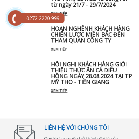
từ ngày 21/7 - 29/7/2024
XEM TIẾP
0272 2220 999
HOAN NGHÊNH KHÁCH HÀNG
CHIẾN LƯỢC MIỀN BẮC ĐẾN
THAM QUAN CÔNG TY
XEM TIẾP
HỘI NGHỊ KHÁCH HÀNG GIỚI
THIỆU THỨC ĂN CÁ DIÊU
HỒNG NGÀY 28.08.2024 TẠI TP
MỸ THO - TIỀN GIANG
XEM TIẾP
LIÊN HỆ VỚI CHÚNG TÔI
Quý khách muốn trở thành đại lý của