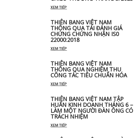
XEM TIẾP
THIÊN BANG VIỆT NAM
THÔNG QUA TÁI ĐÁNH GIÁ
CHỨNG CHỨNG NHẬN IS0
22000:2018
XEM TIẾP
THIÊN BANG VIỆT NAM
THÔNG QUA NGHIỆM THU
CÔNG TÁC TIÊU CHUẨN HÓA
XEM TIẾP
THIÊN BANG VIỆT NAM TẬP
HUẤN KINH DOANH THÁNG 6 –
LÀM MỘT NGƯỜI ĐÀN ÔNG CÓ
TRÁCH NHIỆM
XEM TIẾP