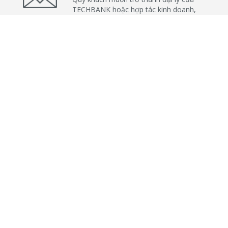
TECHBANK hoặc hợp tác kinh doanh,
vui lòng click vào liên kết bên dưới
Nhấn vào đây
CÂU HỎI THƯỜNG GẶP
Các câu hỏi thường gặp liên quan đến
thức ăn Thiên Bang, cách trộn thức ăn,
cách sử dụng cho tôm, heo, gà... như
thế nào?; Đặc tính của thức ăn Thiên
Bang như nào?
Nhấn vào đây
越南天邦饲料有限公司
地址：
越南隆安省芹德县隆岗社隆定工业群
电话:
(+84)0272 3618 777