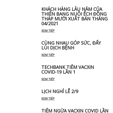
KHÁCH HÀNG LÂU NĂM CỦA
THIÊN BANG NUÔI ẾCH ĐỒNG
THÁP MƯỜI XUẤT BÁN THÁNG
04/2021
XEM TIẾP
CÙNG NHAU GÓP SỨC, ĐẨY
LÙI DỊCH BỆNH
XEM TIẾP
TECHBANK TIÊM VACXIN
COVID-19 LẦN 1
XEM TIẾP
LỊCH NGHỈ LỄ 2/9
XEM TIẾP
TIÊM NGỪA VACXIN COVID LẦN