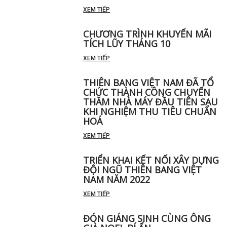
XEM TIẾP
CHƯƠNG TRÌNH KHUYẾN MÃI
TÍCH LŨY THÁNG 10
XEM TIẾP
THIÊN BANG VIỆT NAM ĐÃ TỔ
CHỨC THÀNH CÔNG CHUYẾN
THĂM NHÀ MÁY ĐẦU TIÊN SAU
KHI NGHIỆM THU TIÊU CHUẨN
HOÁ
XEM TIẾP
TRIỂN KHAI KẾT NỐI XÂY DỰNG
ĐỘI NGŨ THIÊN BANG VIỆT
NAM NĂM 2022
XEM TIẾP
ĐÓN GIÁNG SINH CÙNG ÔNG