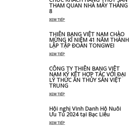
THAM QUAN NHÀ MÁY THÁNG
8
XEM TIẾP
THIÊN BANG VIỆT NAM CHÀO
MỪNG KỈ NIỆM 41 NĂM THÀNH
LẬP TẬP ĐOÀN TONGWEI
XEM TIẾP
CÔNG TY THIÊN BANG VIỆT
NAM KÝ KẾT HỢP TÁC VỚI ĐẠI
LÝ THỨC ĂN THỦY SẢN VIỆT
TRUNG
XEM TIẾP
Hội nghị Vinh Danh Hộ Nuôi
Ưu Tú 2024 tại Bạc Liêu
XEM TIẾP