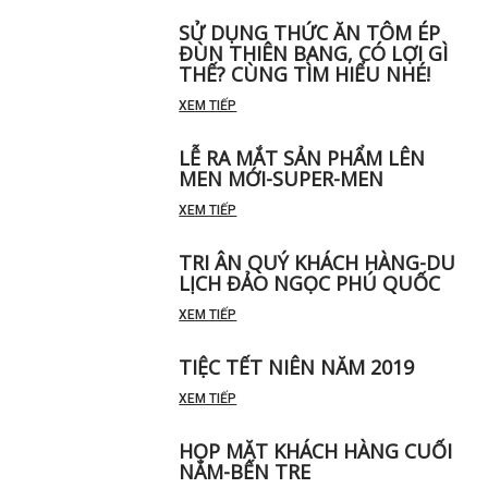
SỬ DỤNG THỨC ĂN TÔM ÉP
ĐÙN THIÊN BANG, CÓ LỢI GÌ
THẾ? CÙNG TÌM HIỂU NHÉ!
XEM TIẾP
LỄ RA MẮT SẢN PHẨM LÊN
MEN MỚI-SUPER-MEN
XEM TIẾP
TRI ÂN QUÝ KHÁCH HÀNG-DU
LỊCH ĐẢO NGỌC PHÚ QUỐC
XEM TIẾP
TIỆC TẾT NIÊN NĂM 2019
XEM TIẾP
HỌP MẶT KHÁCH HÀNG CUỐI
NĂM-BẾN TRE