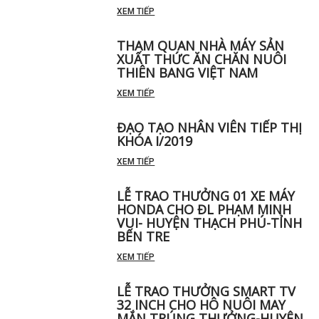
XEM TIẾP
THAM QUAN NHÀ MÁY SẢN
XUẤT THỨC ĂN CHĂN NUÔI
THIÊN BANG VIỆT NAM
XEM TIẾP
ĐẠO TẠO NHÂN VIÊN TIẾP THỊ
KHÓA I/2019
XEM TIẾP
LỄ TRAO THƯỞNG 01 XE MÁY
HONDA CHO ĐL PHẠM MINH
VUI- HUYỆN THẠCH PHÚ-TỈNH
BẾN TRE
XEM TIẾP
LỄ TRAO THƯỞNG SMART TV
32 INCH CHO HÔ NUÔI MAY
MẮN TRÚNG THƯỞNG-HUYỆN