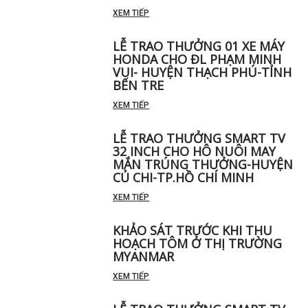
XEM TIẾP
LỄ TRAO THƯỞNG 01 XE MÁY
HONDA CHO ĐL PHẠM MINH
VUI- HUYỆN THẠCH PHÚ-TỈNH
BẾN TRE
XEM TIẾP
LỄ TRAO THƯỞNG SMART TV
32 INCH CHO HÔ NUÔI MAY
MẮN TRÚNG THƯỞNG-HUYỆN
CỦ CHI-TP.HỒ CHÍ MINH
XEM TIẾP
KHẢO SÁT TRƯỚC KHI THU
HOẠCH TÔM Ở THỊ TRƯỜNG
MYANMAR
XEM TIẾP