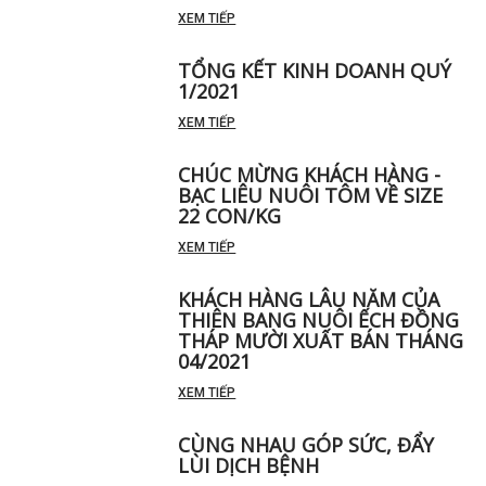
XEM TIẾP
TỔNG KẾT KINH DOANH QUÝ
1/2021
XEM TIẾP
CHÚC MỪNG KHÁCH HÀNG -
BẠC LIÊU NUÔI TÔM VỀ SIZE
22 CON/KG
XEM TIẾP
KHÁCH HÀNG LÂU NĂM CỦA
THIÊN BANG NUÔI ẾCH ĐỒNG
THÁP MƯỜI XUẤT BÁN THÁNG
04/2021
XEM TIẾP
CÙNG NHAU GÓP SỨC, ĐẨY
LÙI DỊCH BỆNH