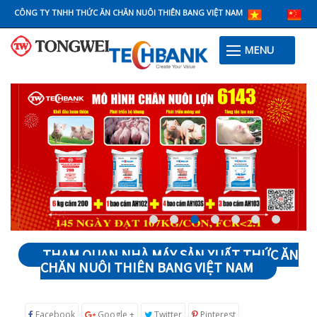
CÔNG TY TNHH THỨC ĂN CHĂN NUÔI THIÊN BANG VIỆT NAM
MENU
THAM QUAN NHÀ MÁY SẢN XUẤT THỨC ĂN
CHĂN NUÔI THIÊN BANG VIỆT NAM
Facebook
Google +
Twitter
Pinterest