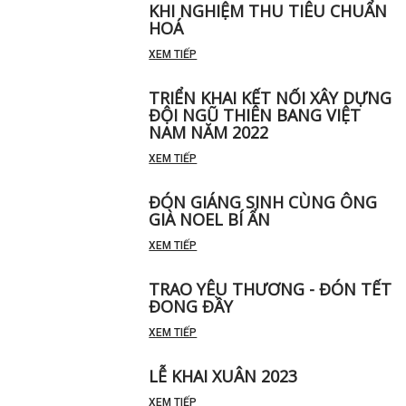
KHI NGHIỆM THU TIÊU CHUẨN
HOÁ
XEM TIẾP
TRIỂN KHAI KẾT NỐI XÂY DỰNG
ĐỘI NGŨ THIÊN BANG VIỆT
NAM NĂM 2022
XEM TIẾP
ĐÓN GIÁNG SINH CÙNG ÔNG
GIÀ NOEL BÍ ẨN
XEM TIẾP
TRAO YÊU THƯƠNG - ĐÓN TẾT
ĐONG ĐẦY
XEM TIẾP
LỄ KHAI XUÂN 2023
XEM TIẾP