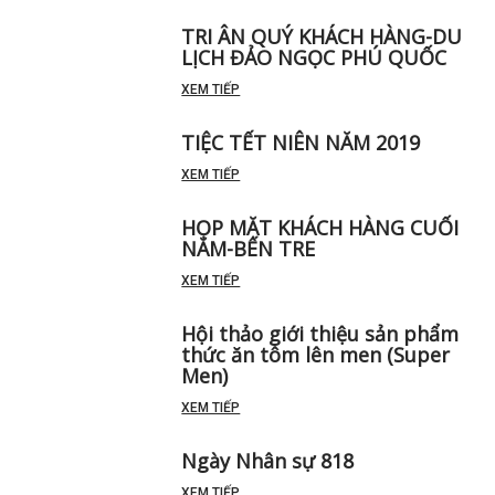
TRI ÂN QUÝ KHÁCH HÀNG-DU
LỊCH ĐẢO NGỌC PHÚ QUỐC
XEM TIẾP
TIỆC TẾT NIÊN NĂM 2019
XEM TIẾP
HỌP MẶT KHÁCH HÀNG CUỐI
NĂM-BẾN TRE
XEM TIẾP
Hội thảo giới thiệu sản phẩm
thức ăn tôm lên men (Super
Men)
XEM TIẾP
Ngày Nhân sự 818
XEM TIẾP