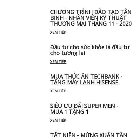
CHƯƠNG TRÌNH ĐÀO TẠO TÂN
BINH - NHÂN VIÊN KỸ THUẬT
THƯƠNG MẠI THÁNG 11 - 2020
XEM TIẾP
Đầu tư cho sức khỏe là đầu tư
cho tương lai
XEM TIẾP
MUA THỨC ĂN TECHBANK -
TẶNG MÁY LẠNH HISENSE
XEM TIẾP
SIÊU ƯU ĐÃI SUPER MEN -
MUA 1 TẶNG 1
XEM TIẾP
TẤT NIÊN - MỪNG XUÂN TÂN