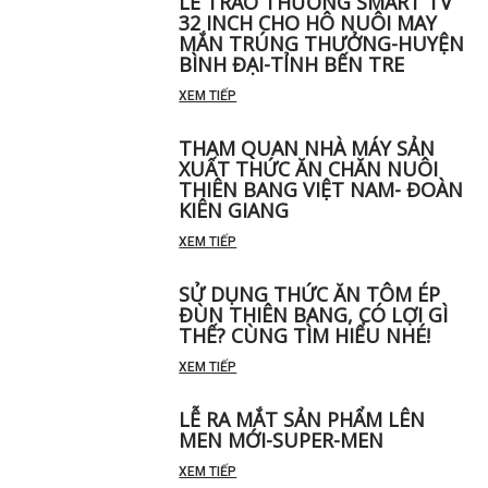
LỄ TRAO THƯỞNG SMART TV
32 INCH CHO HÔ NUÔI MAY
MẮN TRÚNG THƯỞNG-HUYỆN
BÌNH ĐẠI-TỈNH BẾN TRE
XEM TIẾP
THAM QUAN NHÀ MÁY SẢN
XUẤT THỨC ĂN CHĂN NUÔI
THIÊN BANG VIỆT NAM- ĐOÀN
KIÊN GIANG
XEM TIẾP
SỬ DỤNG THỨC ĂN TÔM ÉP
ĐÙN THIÊN BANG, CÓ LỢI GÌ
THẾ? CÙNG TÌM HIỂU NHÉ!
XEM TIẾP
LỄ RA MẮT SẢN PHẨM LÊN
MEN MỚI-SUPER-MEN
XEM TIẾP