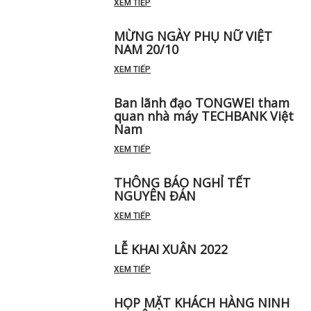
XEM TIẾP
MỪNG NGÀY PHỤ NỮ VIỆT
NAM 20/10
XEM TIẾP
Ban lãnh đạo TONGWEI tham
quan nhà máy TECHBANK Việt
Nam
XEM TIẾP
THÔNG BÁO NGHỈ TẾT
NGUYÊN ĐÁN
XEM TIẾP
LỄ KHAI XUÂN 2022
XEM TIẾP
HỌP MẶT KHÁCH HÀNG NINH