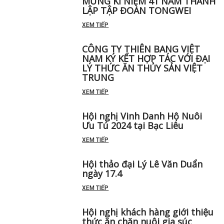
MỪNG KỈ NIỆM 41 NĂM THÀNH
LẬP TẬP ĐOÀN TONGWEI
XEM TIẾP
CÔNG TY THIÊN BANG VIỆT
NAM KÝ KẾT HỢP TÁC VỚI ĐẠI
LÝ THỨC ĂN THỦY SẢN VIỆT
TRUNG
XEM TIẾP
Hội nghị Vinh Danh Hộ Nuôi
Ưu Tú 2024 tại Bạc Liêu
XEM TIẾP
Hội thảo đại Lý Lê Văn Duẩn
ngày 17.4
XEM TIẾP
Hội nghị khách hàng giới thiệu
thức ăn chăn nuôi gia súc