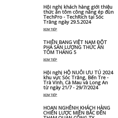
Hội nghị khách hàng giới thiệu
thức ăn tôm công năng ép đùn
TechPro - TechRich tại Sóc
Trăng ngày 29.5.2024
XEM TIẾP
THIÊN BANG VIỆT NAM ĐỘT
PHÁ SẢN LƯỢNG THỨC ĂN
TÔM THÁNG 5 ️
XEM TIẾP
Hội nghị HỘ NUÔI ƯU TÚ 2024
khu vực Sóc Trăng, Bến Tre -
Trà Vinh, Cà Mau và Long An
từ ngày 21/7 - 29/7/2024
XEM TIẾP
HOAN NGHÊNH KHÁCH HÀNG
CHIẾN LƯỢC MIỀN BẮC ĐẾN
THAM QUAN CÔNG TY