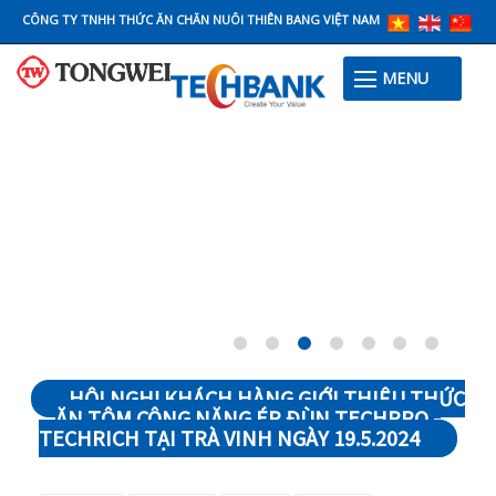
CÔNG TY TNHH THỨC ĂN CHĂN NUÔI THIÊN BANG VIỆT NAM
MENU
HỘI NGHỊ KHÁCH HÀNG GIỚI THIỆU THỨC
ĂN TÔM CÔNG NĂNG ÉP ĐÙN TECHPRO -
TECHRICH TẠI TRÀ VINH NGÀY 19.5.2024