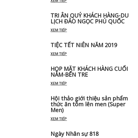
XEM TIẾP
TRI ÂN QUÝ KHÁCH HÀNG-DU
LỊCH ĐẢO NGỌC PHÚ QUỐC
XEM TIẾP
TIỆC TẾT NIÊN NĂM 2019
XEM TIẾP
HỌP MẶT KHÁCH HÀNG CUỐI
NĂM-BẾN TRE
XEM TIẾP
Hội thảo giới thiệu sản phẩm
thức ăn tôm lên men (Super
Men)
XEM TIẾP
Ngày Nhân sự 818