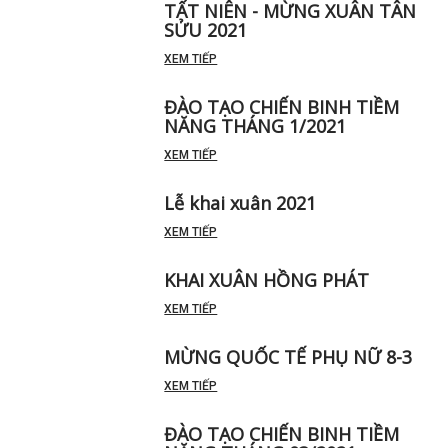
TẤT NIÊN - MỪNG XUÂN TÂN
SỬU 2021
XEM TIẾP
ĐÀO TẠO CHIẾN BINH TIỀM
NĂNG THÁNG 1/2021
XEM TIẾP
Lễ khai xuân 2021
XEM TIẾP
KHAI XUÂN HỒNG PHÁT
XEM TIẾP
MỪNG QUỐC TẾ PHỤ NỮ 8-3
XEM TIẾP
ĐÀO TẠO CHIẾN BINH TIỀM