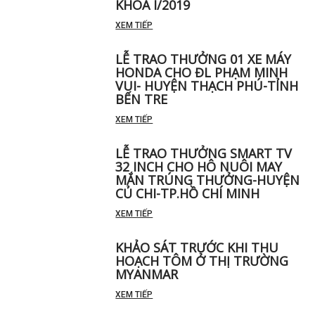
KHÓA I/2019
XEM TIẾP
LỄ TRAO THƯỞNG 01 XE MÁY
HONDA CHO ĐL PHẠM MINH
VUI- HUYỆN THẠCH PHÚ-TỈNH
BẾN TRE
XEM TIẾP
LỄ TRAO THƯỞNG SMART TV
32 INCH CHO HÔ NUÔI MAY
MẮN TRÚNG THƯỞNG-HUYỆN
CỦ CHI-TP.HỒ CHÍ MINH
XEM TIẾP
KHẢO SÁT TRƯỚC KHI THU
HOẠCH TÔM Ở THỊ TRƯỜNG
MYANMAR
XEM TIẾP