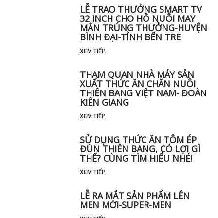
LỄ TRAO THƯỞNG SMART TV
32 INCH CHO HÔ NUÔI MAY
MẮN TRÚNG THƯỞNG-HUYỆN
BÌNH ĐẠI-TỈNH BẾN TRE
XEM TIẾP
THAM QUAN NHÀ MÁY SẢN
XUẤT THỨC ĂN CHĂN NUÔI
THIÊN BANG VIỆT NAM- ĐOÀN
KIÊN GIANG
XEM TIẾP
SỬ DỤNG THỨC ĂN TÔM ÉP
ĐÙN THIÊN BANG, CÓ LỢI GÌ
THẾ? CÙNG TÌM HIỂU NHÉ!
XEM TIẾP
LỄ RA MẮT SẢN PHẨM LÊN
MEN MỚI-SUPER-MEN