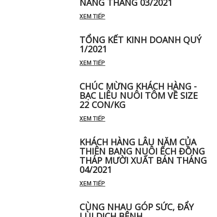
NĂNG THÁNG 03/2021
XEM TIẾP
TỔNG KẾT KINH DOANH QUÝ
1/2021
XEM TIẾP
CHÚC MỪNG KHÁCH HÀNG -
BẠC LIÊU NUÔI TÔM VỀ SIZE
22 CON/KG
XEM TIẾP
KHÁCH HÀNG LÂU NĂM CỦA
THIÊN BANG NUÔI ẾCH ĐỒNG
THÁP MƯỜI XUẤT BÁN THÁNG
04/2021
XEM TIẾP
CÙNG NHAU GÓP SỨC, ĐẨY
LÙI DỊCH BỆNH