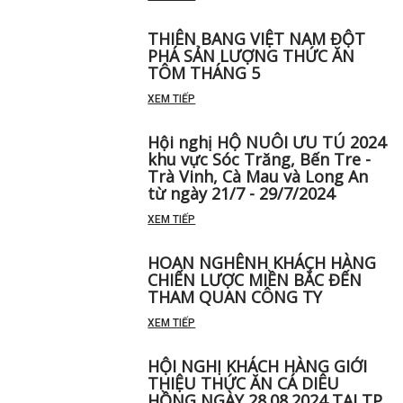
THIÊN BANG VIỆT NAM ĐỘT
PHÁ SẢN LƯỢNG THỨC ĂN
TÔM THÁNG 5 ️
XEM TIẾP
Hội nghị HỘ NUÔI ƯU TÚ 2024
khu vực Sóc Trăng, Bến Tre -
Trà Vinh, Cà Mau và Long An
từ ngày 21/7 - 29/7/2024
XEM TIẾP
HOAN NGHÊNH KHÁCH HÀNG
CHIẾN LƯỢC MIỀN BẮC ĐẾN
THAM QUAN CÔNG TY
XEM TIẾP
HỘI NGHỊ KHÁCH HÀNG GIỚI
THIỆU THỨC ĂN CÁ DIÊU
HỒNG NGÀY 28.08.2024 TẠI TP