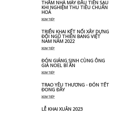
THĂM NHÀ MÁY ĐẦU TIÊN SAU
KHI NGHIỆM THU TIÊU CHUẨN
HOÁ
XEM TIẾP
TRIỂN KHAI KẾT NỐI XÂY DỰNG
ĐỘI NGŨ THIÊN BANG VIỆT
NAM NĂM 2022
XEM TIẾP
ĐÓN GIÁNG SINH CÙNG ÔNG
GIÀ NOEL BÍ ẨN
XEM TIẾP
TRAO YÊU THƯƠNG - ĐÓN TẾT
ĐONG ĐẦY
XEM TIẾP
LỄ KHAI XUÂN 2023