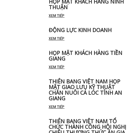
HỌP MẶT KHÁCH HÀNG NINH
THUẬN
XEM TIẾP
ĐỘNG LỰC KINH DOANH
XEM TIẾP
HỌP MẶT KHÁCH HÀNG TIỀN
GIANG
XEM TIẾP
THIÊN BANG VIỆT NAM HỌP
MẶT GIAO LƯU KỸ THUẬT
CHĂN NUÔI CÁ LÓC TỈNH AN
GIANG
XEM TIẾP
THIÊN BANG VIỆT NAM TỔ
CHỨC THÀNH CÔNG HỘI NGHỊ
CHIÊU THƯƠNG THỨC ĂN GIA