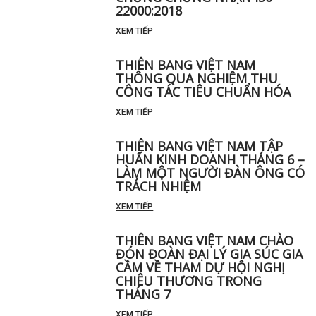
22000:2018
XEM TIẾP
THIÊN BANG VIỆT NAM
THÔNG QUA NGHIỆM THU
CÔNG TÁC TIÊU CHUẨN HÓA
XEM TIẾP
THIÊN BANG VIỆT NAM TẬP
HUẤN KINH DOANH THÁNG 6 –
LÀM MỘT NGƯỜI ĐÀN ÔNG CÓ
TRÁCH NHIỆM
XEM TIẾP
THIÊN BANG VIỆT NAM CHÀO
ĐÓN ĐOÀN ĐẠI LÝ GIA SÚC GIA
CẦM VỀ THAM DỰ HỘI NGHỊ
CHIÊU THƯƠNG TRONG
THÁNG 7
XEM TIẾP