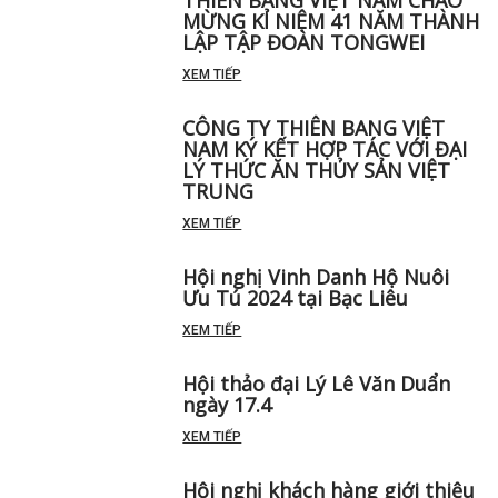
MỪNG KỈ NIỆM 41 NĂM THÀNH
LẬP TẬP ĐOÀN TONGWEI
XEM TIẾP
CÔNG TY THIÊN BANG VIỆT
NAM KÝ KẾT HỢP TÁC VỚI ĐẠI
LÝ THỨC ĂN THỦY SẢN VIỆT
TRUNG
XEM TIẾP
Hội nghị Vinh Danh Hộ Nuôi
Ưu Tú 2024 tại Bạc Liêu
XEM TIẾP
Hội thảo đại Lý Lê Văn Duẩn
ngày 17.4
XEM TIẾP
Hội nghị khách hàng giới thiệu