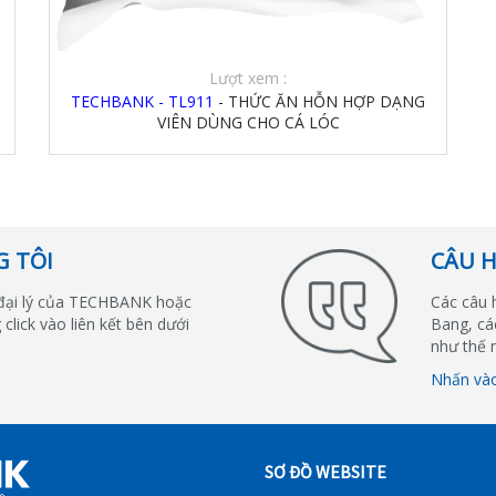
Lượt xem :
TECHBANK - TL911
- THỨC ĂN HỖN HỢP DẠNG
VIÊN DÙNG CHO CÁ LÓC
G TÔI
CÂU 
đại lý của TECHBANK hoặc
Các câu 
 click vào liên kết bên dưới
Bang, cá
như thế 
Nhấn và
SƠ ĐỒ WEBSITE