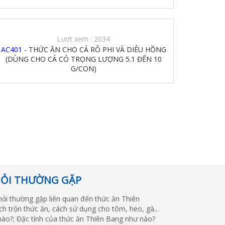
Lượt xem : 2034
AC401
- THỨC ĂN CHO CÁ RÔ PHI VÀ DIÊU HỒNG
(DÙNG CHO CÁ CÓ TRỌNG LƯỢNG 5.1 ĐẾN 10
G/CON)
HỎI THƯỜNG GẶP
hỏi thường gặp liên quan đến thức ăn Thiên
ch trộn thức ăn, cách sử dụng cho tôm, heo, gà...
nào?; Đặc tính của thức ăn Thiên Bang như nào?