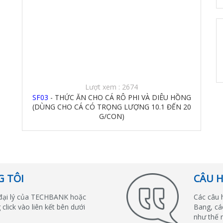
Lượt xem : 2674
SF03
- THỨC ĂN CHO CÁ RÔ PHI VÀ DIÊU HỒNG
(DÙNG CHO CÁ CÓ TRỌNG LƯỢNG 10.1 ĐẾN 20
G/CON)
G TÔI
CÂU 
đại lý của TECHBANK hoặc
Các câu 
 click vào liên kết bên dưới
Bang, cá
như thế 