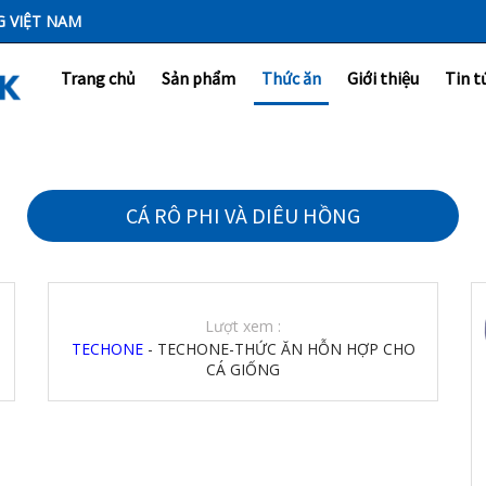
G VIỆT NAM
Trang chủ
Sản phẩm
Thức ăn
Giới thiệu
Tin t
CÁ RÔ PHI VÀ DIÊU HỒNG
Lượt xem :
TECHONE
- TECHONE-THỨC ĂN HỖN HỢP CHO
CÁ GIỐNG