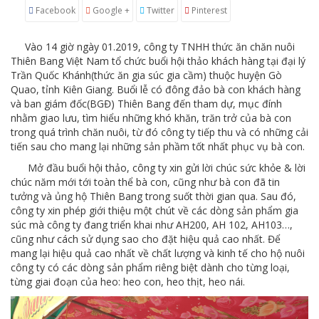
Facebook
Google +
Twitter
Pinterest
Vào 14 giờ ngày 01.2019, công ty TNHH thức ăn chăn nuôi
Thiên Bang Việt Nam tổ chức buổi hội thảo khách hàng tại đại lý
Trần Quốc Khánh(thức ăn gia súc gia cầm) thuộc huyện Gò
Quao, tỉnh Kiên Giang. Buổi lễ có đông đảo bà con khách hàng
và ban giám đốc(BGĐ) Thiên Bang đến tham dự, mục đính
nhằm giao lưu, tìm hiểu những khó khăn, trăn trở của bà con
trong quá trình chăn nuôi, từ đó công ty tiếp thu và có những cải
tiến sau cho mang lại những sản phầm tốt nhất phục vụ bà con.
Mở đầu buổi hội thảo, công ty xin gửi lời chúc sức khỏe & lời
chúc năm mới tới toàn thể bà con, cũng như bà con đã tin
tưởng và ủng hộ Thiên Bang trong suốt thời gian qua. Sau đó,
công ty xin phép giới thiệu một chút về các dòng sản phẩm gia
súc mà công ty đang triển khai như AH200, AH 102, AH103…,
cũng như cách sử dụng sao cho đặt hiệu quả cao nhất. Để
mang lại hiệu quả cao nhất về chất lượng và kinh tế cho hộ nuôi
công ty có các dòng sản phẩm riêng biệt dành cho từng loại,
từng giai đoạn của heo: heo con, heo thịt, heo nái.