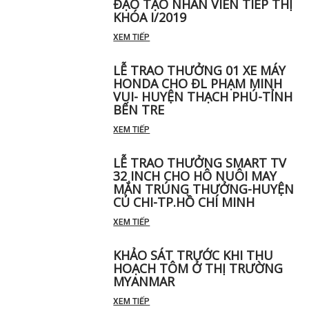
ĐẠO TẠO NHÂN VIÊN TIẾP THỊ
KHÓA I/2019
XEM TIẾP
LỄ TRAO THƯỞNG 01 XE MÁY
HONDA CHO ĐL PHẠM MINH
VUI- HUYỆN THẠCH PHÚ-TỈNH
BẾN TRE
XEM TIẾP
LỄ TRAO THƯỞNG SMART TV
32 INCH CHO HÔ NUÔI MAY
MẮN TRÚNG THƯỞNG-HUYỆN
CỦ CHI-TP.HỒ CHÍ MINH
XEM TIẾP
KHẢO SÁT TRƯỚC KHI THU
HOẠCH TÔM Ở THỊ TRƯỜNG
MYANMAR
XEM TIẾP