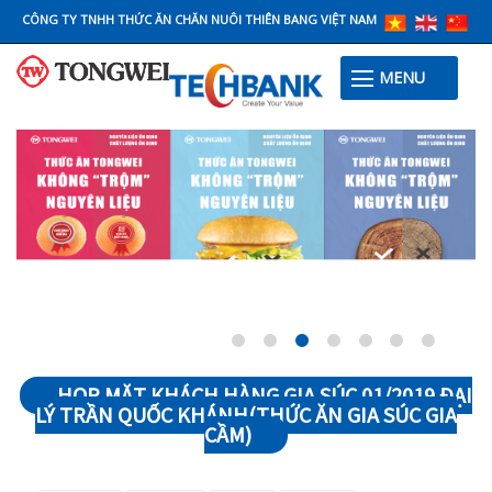
CÔNG TY TNHH THỨC ĂN CHĂN NUÔI THIÊN BANG VIỆT NAM
MENU
HỌP MẶT KHÁCH HÀNG GIA SÚC 01/2019 ĐẠI
LÝ TRẦN QUỐC KHÁNH(THỨC ĂN GIA SÚC GIA
CẦM)