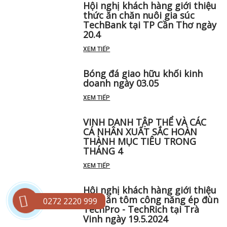
Hội nghị khách hàng giới thiệu
thức ăn chăn nuôi gia súc
TechBank tại TP Cần Thơ ngày
20.4
XEM TIẾP
Bóng đá giao hữu khối kinh
doanh ngày 03.05
XEM TIẾP
VINH DANH TẬP THỂ VÀ CÁC
CÁ NHÂN XUẤT SẮC HOÀN
THÀNH MỤC TIÊU TRONG
THÁNG 4
XEM TIẾP
Hội nghị khách hàng giới thiệu
thức ăn tôm công năng ép đùn
0272 2220 999
TechPro - TechRich tại Trà
Vinh ngày 19.5.2024