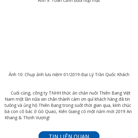
Ảnh 9: Toàn cảnh buổi họp mặt
Ảnh 10: Chụp ảnh lưu niệm 01/2019-Đại Lý Trần Quốc Khách
Cuối cùng, công ty TNHH thức ăn chăn nuôi Thiên Bang Việt
Nam một lần nữa xin chân thành cám ơn quí khách hàng đã tin
tưỏng và ủng hộ Thiên Bang trong suốt thời gian qua, kính chúc
bà con cô bác ở Gò Quao, Kiên Giang có một năm mới 2019 An
Khang & Thịnh Vượng!
TIN LIÊN QUAN