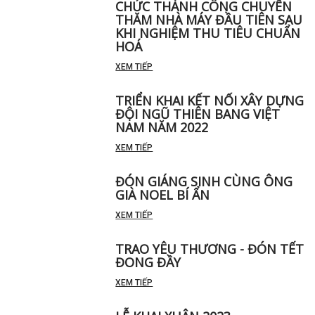
CHỨC THÀNH CÔNG CHUYẾN
THĂM NHÀ MÁY ĐẦU TIÊN SAU
KHI NGHIỆM THU TIÊU CHUẨN
HOÁ
XEM TIẾP
TRIỂN KHAI KẾT NỐI XÂY DỰNG
ĐỘI NGŨ THIÊN BANG VIỆT
NAM NĂM 2022
XEM TIẾP
ĐÓN GIÁNG SINH CÙNG ÔNG
GIÀ NOEL BÍ ẨN
XEM TIẾP
TRAO YÊU THƯƠNG - ĐÓN TẾT
ĐONG ĐẦY
XEM TIẾP