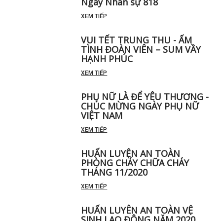
Ngày Nhân sự 818
XEM TIẾP
VUI TẾT TRUNG THU - ẤM
TÌNH ĐOÀN VIÊN – SUM VẦY
HẠNH PHÚC
XEM TIẾP
PHỤ NỮ LÀ ĐỂ YÊU THƯƠNG -
CHÚC MỪNG NGÀY PHỤ NỮ
VIỆT NAM
XEM TIẾP
HUẤN LUYỆN AN TOÀN
PHÒNG CHÁY CHỮA CHÁY
THÁNG 11/2020
XEM TIẾP
HUẤN LUYÊN AN TOÀN VỆ
SINH LAO ĐỘNG NĂM 2020