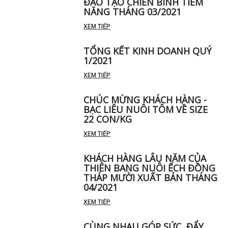
ĐÀO TẠO CHIẾN BINH TIỀM
NĂNG THÁNG 03/2021
XEM TIẾP
TỔNG KẾT KINH DOANH QUÝ
1/2021
XEM TIẾP
CHÚC MỪNG KHÁCH HÀNG -
BẠC LIÊU NUÔI TÔM VỀ SIZE
22 CON/KG
XEM TIẾP
KHÁCH HÀNG LÂU NĂM CỦA
THIÊN BANG NUÔI ẾCH ĐỒNG
THÁP MƯỜI XUẤT BÁN THÁNG
04/2021
XEM TIẾP
CÙNG NHAU GÓP SỨC, ĐẨY