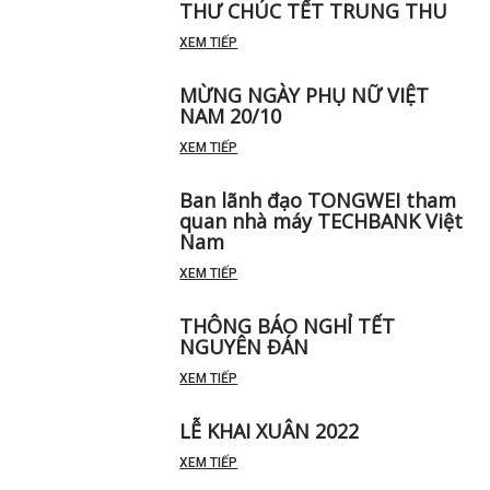
THƯ CHÚC TẾT TRUNG THU
XEM TIẾP
MỪNG NGÀY PHỤ NỮ VIỆT
NAM 20/10
XEM TIẾP
Ban lãnh đạo TONGWEI tham
quan nhà máy TECHBANK Việt
Nam
XEM TIẾP
THÔNG BÁO NGHỈ TẾT
NGUYÊN ĐÁN
XEM TIẾP
LỄ KHAI XUÂN 2022
XEM TIẾP