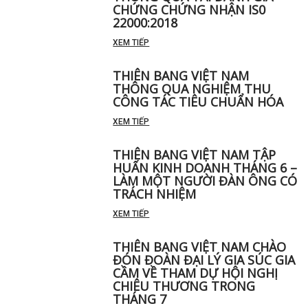
CHỨNG CHỨNG NHẬN IS0
22000:2018
XEM TIẾP
THIÊN BANG VIỆT NAM
THÔNG QUA NGHIỆM THU
CÔNG TÁC TIÊU CHUẨN HÓA
XEM TIẾP
THIÊN BANG VIỆT NAM TẬP
HUẤN KINH DOANH THÁNG 6 –
LÀM MỘT NGƯỜI ĐÀN ÔNG CÓ
TRÁCH NHIỆM
XEM TIẾP
THIÊN BANG VIỆT NAM CHÀO
ĐÓN ĐOÀN ĐẠI LÝ GIA SÚC GIA
CẦM VỀ THAM DỰ HỘI NGHỊ
CHIÊU THƯƠNG TRONG
THÁNG 7