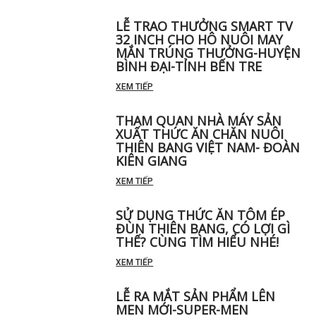
LỄ TRAO THƯỞNG SMART TV
32 INCH CHO HÔ NUÔI MAY
MẮN TRÚNG THƯỞNG-HUYỆN
BÌNH ĐẠI-TỈNH BẾN TRE
XEM TIẾP
THAM QUAN NHÀ MÁY SẢN
XUẤT THỨC ĂN CHĂN NUÔI
THIÊN BANG VIỆT NAM- ĐOÀN
KIÊN GIANG
XEM TIẾP
SỬ DỤNG THỨC ĂN TÔM ÉP
ĐÙN THIÊN BANG, CÓ LỢI GÌ
THẾ? CÙNG TÌM HIỂU NHÉ!
XEM TIẾP
LỄ RA MẮT SẢN PHẨM LÊN
MEN MỚI-SUPER-MEN