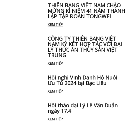
THIÊN BANG VIỆT NAM CHÀO
MỪNG KỈ NIỆM 41 NĂM THÀNH
LẬP TẬP ĐOÀN TONGWEI
XEM TIẾP
CÔNG TY THIÊN BANG VIỆT
NAM KÝ KẾT HỢP TÁC VỚI ĐẠI
LÝ THỨC ĂN THỦY SẢN VIỆT
TRUNG
XEM TIẾP
Hội nghị Vinh Danh Hộ Nuôi
Ưu Tú 2024 tại Bạc Liêu
XEM TIẾP
Hội thảo đại Lý Lê Văn Duẩn
ngày 17.4
XEM TIẾP