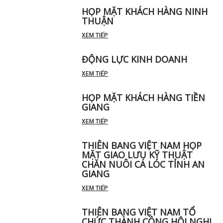
HỌP MẶT KHÁCH HÀNG NINH
THUẬN
XEM TIẾP
ĐỘNG LỰC KINH DOANH
XEM TIẾP
HỌP MẶT KHÁCH HÀNG TIỀN
GIANG
XEM TIẾP
THIÊN BANG VIỆT NAM HỌP
MẶT GIAO LƯU KỸ THUẬT
CHĂN NUÔI CÁ LÓC TỈNH AN
GIANG
XEM TIẾP
THIÊN BANG VIỆT NAM TỔ
CHỨC THÀNH CÔNG HỘI NGHỊ