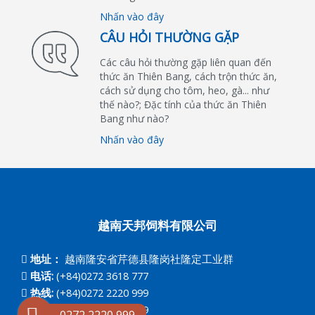
Nhấn vào đây
CÂU HỎI THƯỜNG GẶP
Các câu hỏi thường gặp liên quan đến
thức ăn Thiên Bang, cách trộn thức ăn,
cách sử dụng cho tôm, heo, gà... như
thế nào?; Đặc tính của thức ăn Thiên
Bang như nào?
Nhấn vào đây
越南天邦饲料有限公司
地址：
越南隆安省芹德县隆岗社隆定工业群
电话:
(+84)0272 3618 777
热线:
(+84)0272 2220 999
转真:
(+84)0272 3726 779
0272 2220 999