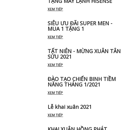
TẶNG MÁY LẠNH HISENSE
XEM TIẾP
SIÊU ƯU ĐÃI SUPER MEN -
MUA 1 TẶNG 1
XEM TIẾP
TẤT NIÊN - MỪNG XUÂN TÂN
SỬU 2021
XEM TIẾP
ĐÀO TẠO CHIẾN BINH TIỀM
NĂNG THÁNG 1/2021
XEM TIẾP
Lễ khai xuân 2021
XEM TIẾP