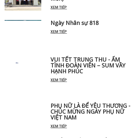
XEM TIẾP
Ngày Nhân sự 818
XEM TIẾP
VUI TẾT TRUNG THU - ẤM
TÌNH ĐOÀN VIÊN – SUM VẦY
HẠNH PHÚC
XEM TIẾP
PHỤ NỮ LÀ ĐỂ YÊU THƯƠNG -
CHÚC MỪNG NGÀY PHỤ NỮ
VIỆT NAM
XEM TIẾP