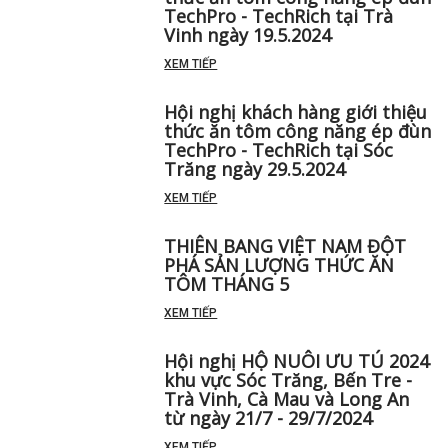
thức ăn tôm công năng ép đùn
TechPro - TechRich tại Trà
Vinh ngày 19.5.2024
XEM TIẾP
Hội nghị khách hàng giới thiệu
thức ăn tôm công năng ép đùn
TechPro - TechRich tại Sóc
Trăng ngày 29.5.2024
XEM TIẾP
THIÊN BANG VIỆT NAM ĐỘT
PHÁ SẢN LƯỢNG THỨC ĂN
TÔM THÁNG 5 ️
XEM TIẾP
Hội nghị HỘ NUÔI ƯU TÚ 2024
khu vực Sóc Trăng, Bến Tre -
Trà Vinh, Cà Mau và Long An
từ ngày 21/7 - 29/7/2024