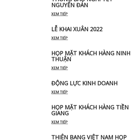
THÔNG BÁO NGHỈ TẾT
NGUYÊN ĐÁN
XEM TIẾP
LỄ KHAI XUÂN 2022
XEM TIẾP
HỌP MẶT KHÁCH HÀNG NINH
THUẬN
XEM TIẾP
ĐỘNG LỰC KINH DOANH
XEM TIẾP
HỌP MẶT KHÁCH HÀNG TIỀN
GIANG
XEM TIẾP
THIÊN BANG VIỆT NAM HỌP