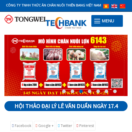
CÔNG TY TNHH THỨC ĂN CHĂN NUÔI THIÊN BANG VIỆT NAM
MENU
HỘI THẢO ĐẠI LÝ LÊ VĂN DUẨN NGÀY 17.4
Facebook
Google +
Twitter
Pinterest