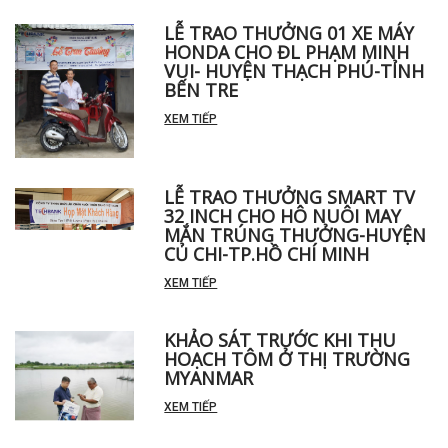
LỄ TRAO THƯỞNG 01 XE MÁY
HONDA CHO ĐL PHẠM MINH
VUI- HUYỆN THẠCH PHÚ-TỈNH
BẾN TRE
XEM TIẾP
LỄ TRAO THƯỞNG SMART TV
32 INCH CHO HÔ NUÔI MAY
MẮN TRÚNG THƯỞNG-HUYỆN
CỦ CHI-TP.HỒ CHÍ MINH
XEM TIẾP
KHẢO SÁT TRƯỚC KHI THU
HOẠCH TÔM Ở THỊ TRƯỜNG
MYANMAR
XEM TIẾP