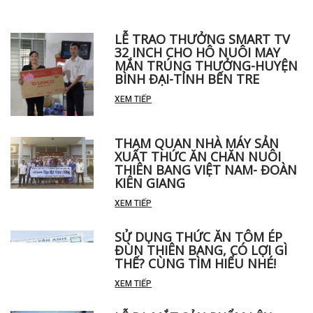
LỄ TRAO THƯỞNG SMART TV
32 INCH CHO HÔ NUÔI MAY
MẮN TRÚNG THƯỞNG-HUYỆN
BÌNH ĐẠI-TỈNH BẾN TRE
XEM TIẾP
THAM QUAN NHÀ MÁY SẢN
XUẤT THỨC ĂN CHĂN NUÔI
THIÊN BANG VIỆT NAM- ĐOÀN
KIÊN GIANG
XEM TIẾP
SỬ DỤNG THỨC ĂN TÔM ÉP
ĐÙN THIÊN BANG, CÓ LỢI GÌ
THẾ? CÙNG TÌM HIỂU NHÉ!
XEM TIẾP