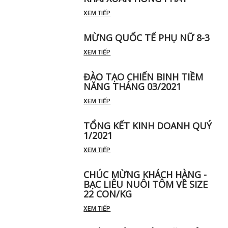
KHAI XUÂN HỒNG PHÁT
XEM TIẾP
MỪNG QUỐC TẾ PHỤ NỮ 8-3
XEM TIẾP
ĐÀO TẠO CHIẾN BINH TIỀM
NĂNG THÁNG 03/2021
XEM TIẾP
TỔNG KẾT KINH DOANH QUÝ
1/2021
XEM TIẾP
CHÚC MỪNG KHÁCH HÀNG -
BẠC LIÊU NUÔI TÔM VỀ SIZE
22 CON/KG
XEM TIẾP