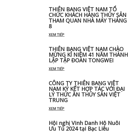
THIÊN BANG VIỆT NAM TỔ
CHỨC KHÁCH HÀNG THỦY SẢN
THAM QUAN NHÀ MÁY THÁNG
8
XEM TIẾP
THIÊN BANG VIỆT NAM CHÀO
MỪNG KỈ NIỆM 41 NĂM THÀNH
LẬP TẬP ĐOÀN TONGWEI
XEM TIẾP
CÔNG TY THIÊN BANG VIỆT
NAM KÝ KẾT HỢP TÁC VỚI ĐẠI
LÝ THỨC ĂN THỦY SẢN VIỆT
TRUNG
XEM TIẾP
Hội nghị Vinh Danh Hộ Nuôi
Ưu Tú 2024 tại Bạc Liêu