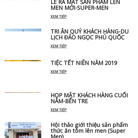
LỄ RA MẮT SẢN PHẨM LÊN
MEN MỚI-SUPER-MEN
XEM TIẾP
TRI ÂN QUÝ KHÁCH HÀNG-DU
LỊCH ĐẢO NGỌC PHÚ QUỐC
XEM TIẾP
TIỆC TẾT NIÊN NĂM 2019
XEM TIẾP
HỌP MẶT KHÁCH HÀNG CUỐI
NĂM-BẾN TRE
XEM TIẾP
Hội thảo giới thiệu sản phẩm
thức ăn tôm lên men (Super
Men)