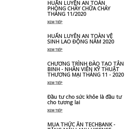
HUẤN LUYỆN AN TOÀN
PHÒNG CHÁY CHỮA CHÁY
THÁNG 11/2020
XEM TIẾP
HUẤN LUYÊN AN TOÀN VỆ
SINH LAO ĐỘNG NĂM 2020
XEM TIẾP
CHƯƠNG TRÌNH ĐÀO TẠO TÂN
BINH - NHÂN VIÊN KỸ THUẬT
THƯƠNG MẠI THÁNG 11 - 2020
XEM TIẾP
Đầu tư cho sức khỏe là đầu tư
cho tương lai
XEM TIẾP
MUA THỨC ĂN TECHBANK -