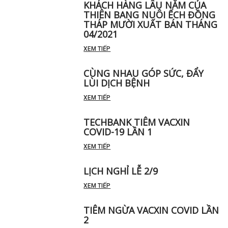
KHÁCH HÀNG LÂU NĂM CỦA
THIÊN BANG NUÔI ẾCH ĐỒNG
THÁP MƯỜI XUẤT BÁN THÁNG
04/2021
XEM TIẾP
CÙNG NHAU GÓP SỨC, ĐẨY
LÙI DỊCH BỆNH
XEM TIẾP
TECHBANK TIÊM VACXIN
COVID-19 LẦN 1
XEM TIẾP
LỊCH NGHỈ LỄ 2/9
XEM TIẾP
TIÊM NGỪA VACXIN COVID LẦN
2