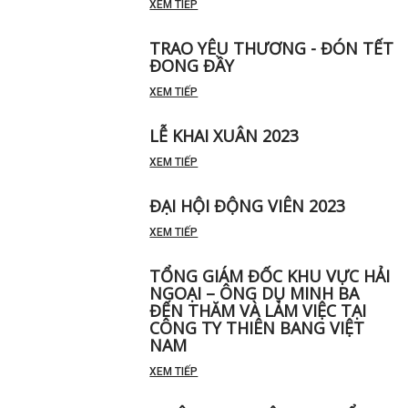
XEM TIẾP
TRAO YÊU THƯƠNG - ĐÓN TẾT
ĐONG ĐẦY
XEM TIẾP
LỄ KHAI XUÂN 2023
XEM TIẾP
ĐẠI HỘI ĐỘNG VIÊN 2023
XEM TIẾP
TỔNG GIÁM ĐỐC KHU VỰC HẢI
NGOẠI – ÔNG DỤ MINH BA
ĐẾN THĂM VÀ LÀM VIỆC TẠI
CÔNG TY THIÊN BANG VIỆT
NAM
XEM TIẾP