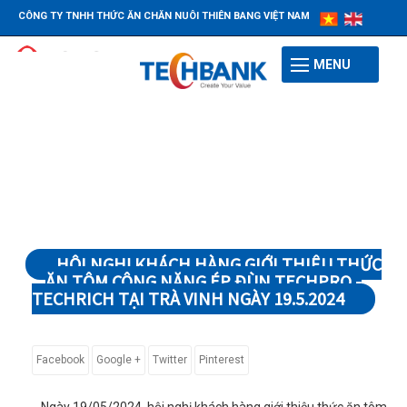
CÔNG TY TNHH THỨC ĂN CHĂN NUÔI THIÊN BANG VIỆT NAM
MENU
HỘI NGHỊ KHÁCH HÀNG GIỚI THIỆU THỨC
ĂN TÔM CÔNG NĂNG ÉP ĐÙN TECHPRO -
TECHRICH TẠI TRÀ VINH NGÀY 19.5.2024
Facebook
Google +
Twitter
Pinterest
Ngày 19/05/2024, hội nghị khách hàng giới thiệu thức ăn tôm