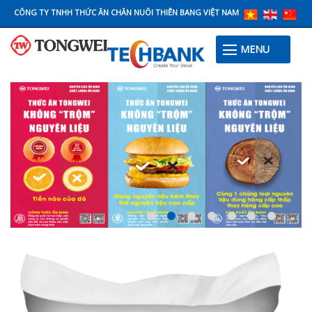
CÔNG TY TNHH THỨC ĂN CHĂN NUÔI THIÊN BANG VIỆT NAM
MENU