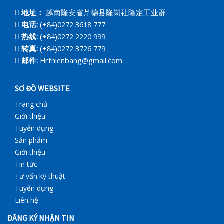
地址：
越南隆安省芹德县隆岗社隆定工业群
电话:
(+84)0272 3618 777
热线:
(+84)0272 2220 999
转真:
(+84)0272 3726 779
邮件:
Hrthienbang@gmail.com
SƠ ĐỒ WEBSITE
Trang chủ
Giới thiệu
Tuyển dụng
Sản phẩm
Giới thiệu
Tin tức
Tư vấn kỹ thuật
Tuyển dụng
Liên hệ
ĐĂNG KÝ NHẬN TIN