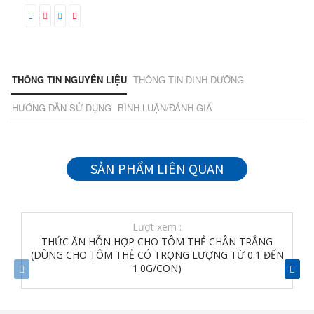
THÔNG TIN NGUYÊN LIỆU
THÔNG TIN DINH DƯỠNG
HƯỚNG DẪN SỬ DỤNG
BÌNH LUẬN/ĐÁNH GIÁ
SẢN PHẨM LIÊN QUAN
Lượt xem :
THỨC ĂN HỖN HỢP CHO TÔM THẺ CHÂN TRẮNG
(DÙNG CHO TÔM THẺ CÓ TRỌNG LƯỢNG TỪ 0.1 ĐẾN
1.0G/CON)